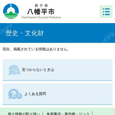
ペ
メ
ー
ニ
ジ
ュ
の
ー
先
を
本
頭
飛
文
歴史・文化財
で
ば
す
し
。
て
現在、掲載されている情報はありません。
本
文
へ
見つからないときは
よくある質問
個人情報の取り扱い
免責事項・著作権・リンク