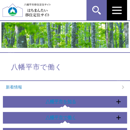
ペ
メ
ー
ニ
ジ
ュ
の
ー
先
を
頭
飛
で
ば
す
し
。
て
本
本
文
文
八幡平市で働く
へ
新着情報
八幡平市を知る
八幡平市で働く