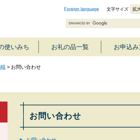
Foreign language
文字サイズ
拡
G
o
o
g
の使いみち
お礼の品一覧
お申込み
l
e
カ
納税
>
お問い合わせ
ス
タ
ム
検
索
本
文
お問い合わせ
お問い合わせ