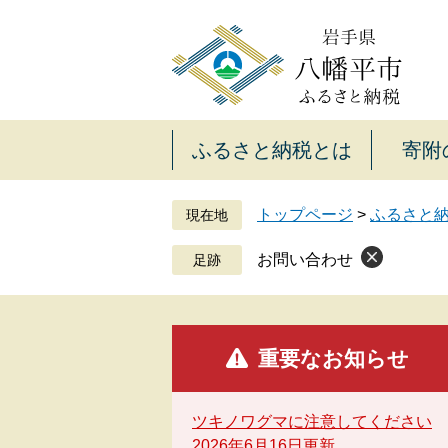
ペ
メ
ー
ニ
ジ
ュ
の
ー
先
を
頭
飛
ふるさと納税とは
寄附
で
ば
す
し
。
て
トップページ
>
ふるさと
現在地
本
文
お問い合わせ
へ
重要なお知らせ
ツキノワグマに注意してください
2026年6月16日更新