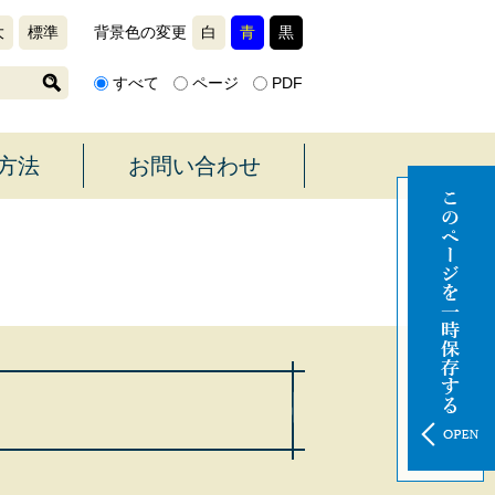
大
標準
背景色の変更
白
青
黒
すべて
ページ
PDF
方法
お問い合わせ