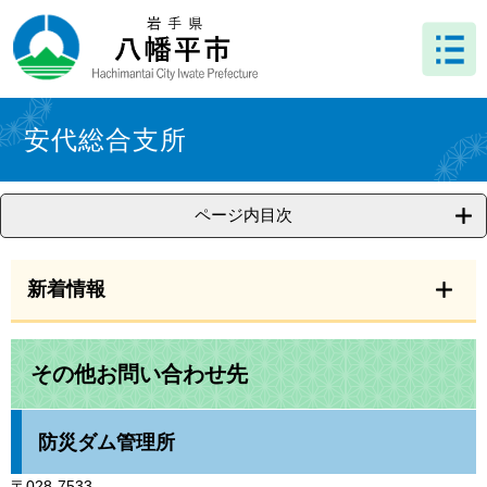
ペ
メ
ー
ニ
ジ
ュ
の
ー
先
を
本
頭
飛
文
安代総合支所
で
ば
す
し
。
て
ページ内目次
本
文
へ
新着情報
その他お問い合わせ先
防災ダム管理所
〒028-7533