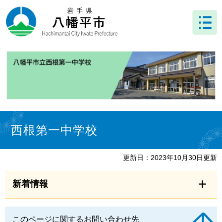
ペ
メ
ー
ニ
ジ
ュ
の
ー
先
を
頭
飛
で
ば
す
し
。
て
本
文
本
へ
文
西根第一中学校
更新日：2023年10月30日更新
新着情報
このページに関するお問い合わせ先