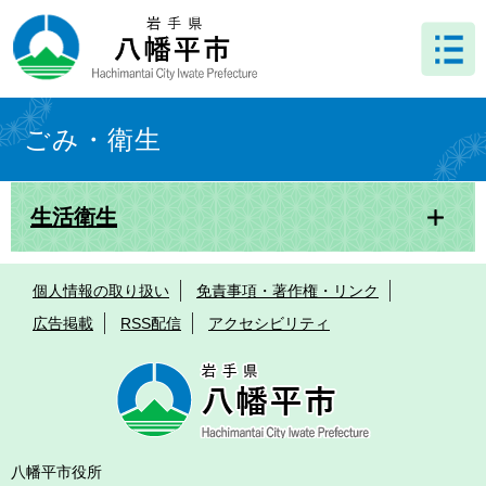
ペ
メ
ー
ニ
ジ
ュ
の
ー
先
を
本
頭
飛
文
ごみ・衛生
で
ば
す
し
。
て
生活衛生
本
文
へ
個人情報の取り扱い
免責事項・著作権・リンク
広告掲載
RSS配信
アクセシビリティ
八幡平市役所